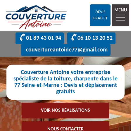
MENU
DEVIS
GRATUIT
01 89 43 01 94
06 10 13 20 52
couvertureantoine77@gmail.com
Couverture Antoine votre entreprise
spécialiste de la toiture, charpente dans le
77 Seine-et-Marne : Devis et déplacement
gratuits
VOIR NOS RÉALISATIONS
NOUS CONTACTER