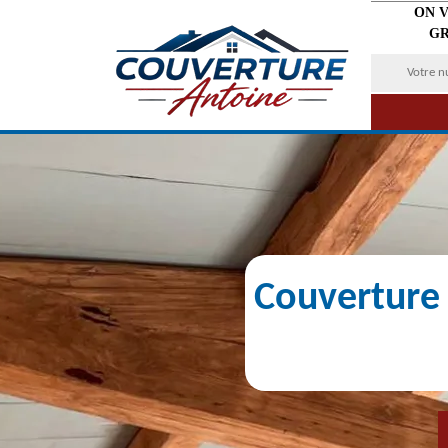
ON 
GR
Couverture 