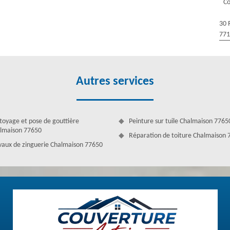
Co
retien efficace, notre équipe assure l’étanchéité toiture au cours du
30 
77
Autres services
toyage et pose de gouttière
Peinture sur tuile Chalmaison 7765
lmaison 77650
Réparation de toiture Chalmaison
vaux de zinguerie Chalmaison 77650
r Couverture Antoine
ix avantageux dans des travaux toiture. Nous vous assistons depuis
t pour vous procurer une œuvre satisfaisante et de meilleure qualité
alité et utilisons les dernières méthodes pour que votre projet soit
ng de Chalmaison. Pour chaque travail, nous vous aiderons et vous