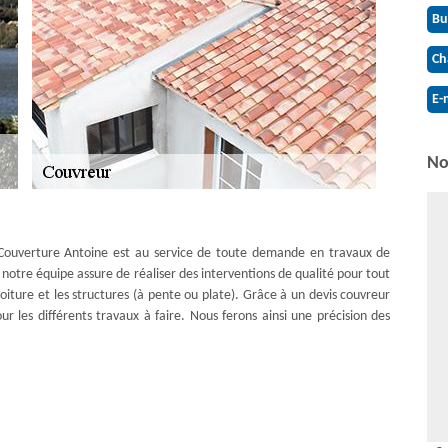
Bu
Ch
E-
No
 Couverture Antoine est au service de toute demande en travaux de
notre équipe assure de réaliser des interventions de qualité pour tout
 toiture et les structures (à pente ou plate). Grâce à un devis couvreur
ur les différents travaux à faire. Nous ferons ainsi une précision des
rvient sur 77650 et ses différentes villes pour des interventions en
er la réparation de toiture, le nettoyage de toiture, la rénovation de
de nous faire parvenir votre demande de devis couverture pour connaître