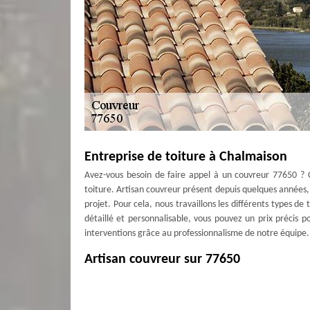
Entreprise de toiture à Chalmaison
Avez-vous besoin de faire appel à un couvreur 77650 ?
toiture. Artisan couvreur présent depuis quelques années, 
projet. Pour cela, nous travaillons les différents types de
détaillé et personnalisable, vous pouvez un prix précis po
interventions grâce au professionnalisme de notre équipe.
Artisan couvreur sur 77650
Couverture Antoine est un professionnel artisan qui inte
travaux de toiture. En effet, nous nous occupons de réalis
toiture, etc. Pour un devis gratuit couverture, il suffit 