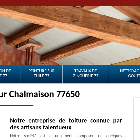
ON DE
PEINTURE SUR
TRAVAUX DE
NETTOYAGE
E 77
TUILE 77
ZINGUERIE 77
GOUTT
ur Chalmaison 77650
Notre entreprise de toiture connue par
des artisans talentueux
Notre société est actuellement composée de quelques