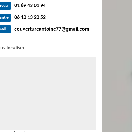
01 89 43 01 94
reau
06 10 13 20 52
antier
couvertureantoine77@gmail.com
mail
us localiser