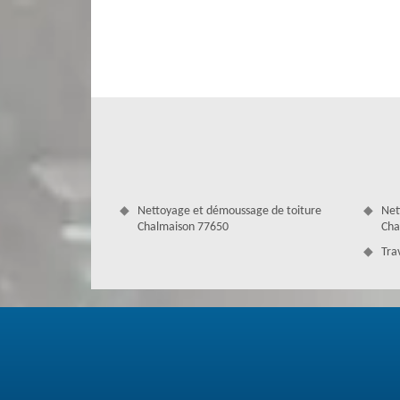
le coût des travaux dont vous avez besoin. Grâce à un ent
temps.
Nettoyage et démoussage de toiture
Net
Chalmaison 77650
Cha
Tra
Service pour rénovation de toiture pa
Nous vous proposons un bon travail qualitatif, et à pr
longtemps, notre savoir-faire et notre capacité suffisen
répondant à vos attentes. Nous avons des produits de qu
impeccable. Notre équipe assurée est active tout au lo