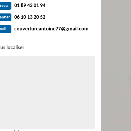
01 89 43 01 94
reau
06 10 13 20 52
antier
couvertureantoine77@gmail.com
mail
us localiser