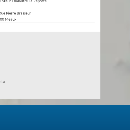
uvreur Chalautre La Reposte
Rue Pierre Brasseur
100 Meaux
e La