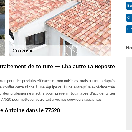
Bu
Ch
E-
No
 traitement de toiture — Chalautre La Reposte
opter pour des produits efficaces et non nuisibles, mais surtout adaptés
 de confier cette tâche à une équipe ou à une entreprise expérimentée
c des professionnels actifs pour prévenir tous types d'accidents qui
77520 pour nettoyer votre toit avec nos couvreurs spécialisés.
re Antoine dans le 77520
a chance de distinguer l'entreprise qui répond le mieux à vos besoins.
s engagement. Votre devis sera établi par nos spécialistes où que vous
 devis gratuit dans les plus brefs délais. N'hésitez pas à nous joindre