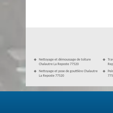
pour avoir votre devis détaillé. Notre estimation est précis
Nettoyage et démoussage de toiture
Tra
Chalautre La Reposte 77520
Rep
Nettoyage et pose de gouttière Chalautre
Pei
La Reposte 77520
775
Entreprendre des travaux de couvertur
A Chalautre La Reposte, Couverture Antoine est en mes
d’intervenir efficacement et professionnellement dans t
équipés et disposent des outillages de protection pour i
vous bénéficieriez d’un diagnostic et d’une évaluation gr
avez l’intention de réaliser des travaux d’entretien, de 