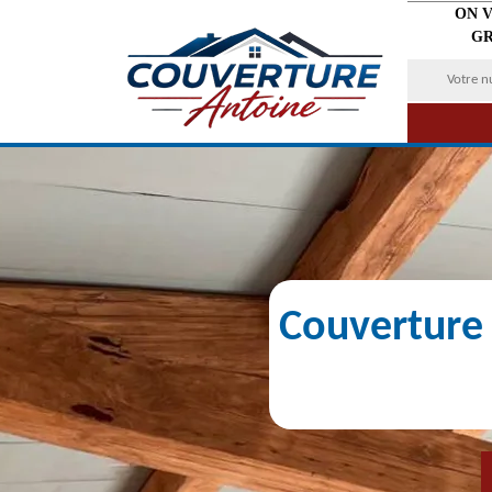
ON 
GR
Couverture 