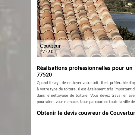
Réalisations professionnelles pour un
77520
Quand il s'agit de nettoyer votre toit, il est préférable d'
à votre type de toiture. Il est également très important
dans le nettoyage de toiture. Vous devez travailler ave
pourraient vous menace. Nous parcourons toute la ville de 
Obtenir le devis couvreur de Couvertu
Notez que plus vous sollicitez un devis, plus vous avez l
Faire une demande de devis est souvent gratuit et est san
soyez à Chalautre La Reposte. Notre société vous donnera un