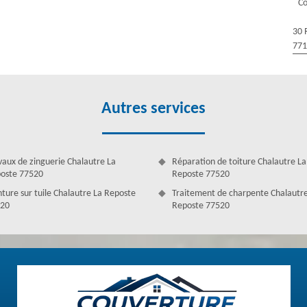
Co
e, sans erreur et peut être modifié si c’est nécessaire.
30 
77
Autres services
vaux de zinguerie Chalautre La
Réparation de toiture Chalautre La
oste 77520
Reposte 77520
nture sur tuile Chalautre La Reposte
Traitement de charpente Chalautr
20
Reposte 77520
e à Chalautre La Reposte
ure de mettre à votre profit la compétence de ses couvreurs afin
ous vos projets en matière de couverture. Ces couvreurs seront bien
ntervenir sans soucis. De plus, en engageant Couverture Antoine, vous
atuite afin de bien canaliser les méthodes à appliquer. Alors, si vous
la rénovation ou de la réparation de toiture dans le 77520, Couverture