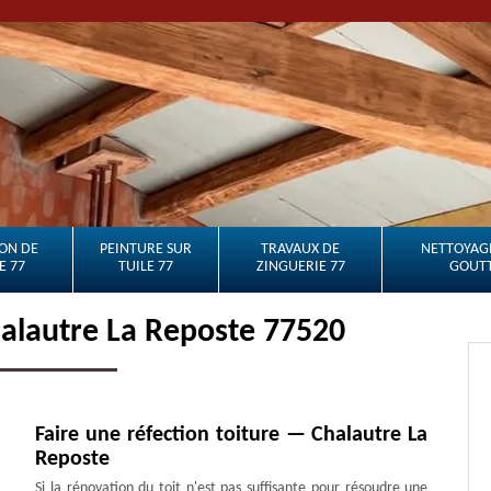
ON DE
PEINTURE SUR
TRAVAUX DE
NETTOYAGE
E 77
TUILE 77
ZINGUERIE 77
GOUTT
alautre La Reposte 77520
Faire une réfection toiture — Chalautre La
Reposte
Si la rénovation du toit n'est pas suffisante pour résoudre une