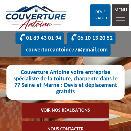
MENU
DEVIS
GRATUIT
01 89 43 01 94
06 10 13 20 52
couvertureantoine77@gmail.com
Couverture Antoine votre entreprise
spécialiste de la toiture, charpente dans le
77 Seine-et-Marne : Devis et déplacement
gratuits
VOIR NOS RÉALISATIONS
NOUS CONTACTER