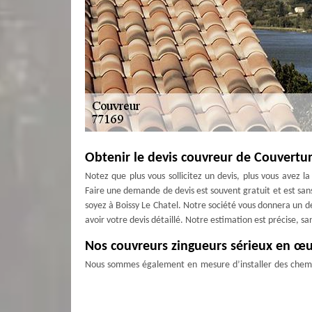
Obtenir le devis couvreur de Couvertu
Notez que plus vous sollicitez un devis, plus vous avez l
Faire une demande de devis est souvent gratuit et est san
soyez à Boissy Le Chatel. Notre société vous donnera un dev
avoir votre devis détaillé. Notre estimation est précise, sa
Nos couvreurs zingueurs sérieux en œu
Nous sommes également en mesure d’installer des cheminé
Couverture Antoine accomplit selon les normes prescrite
dans le 77169 s'efforcent de vous présenter les meilleurs
être à l'écoute de vos requêtes. Nous aurons toujours la 