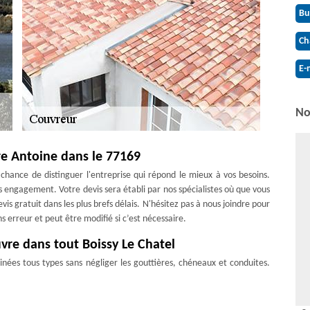
Bu
Ch
E-
No
re Antoine dans le 77169
a chance de distinguer l'entreprise qui répond le mieux à vos besoins.
s engagement. Votre devis sera établi par nos spécialistes où que vous
is gratuit dans les plus brefs délais. N'hésitez pas à nous joindre pour
ns erreur et peut être modifié si c’est nécessaire.
vre dans tout Boissy Le Chatel
es tous types sans négliger les gouttières, chéneaux et conduites.
s pour pouvoir placer ces éléments sur votre maison. Nos zingueurs
 résultats. Nous mettons à votre disposition les services de pros pour
joie de vous garantir un service d'une qualité inégalable, un résultat