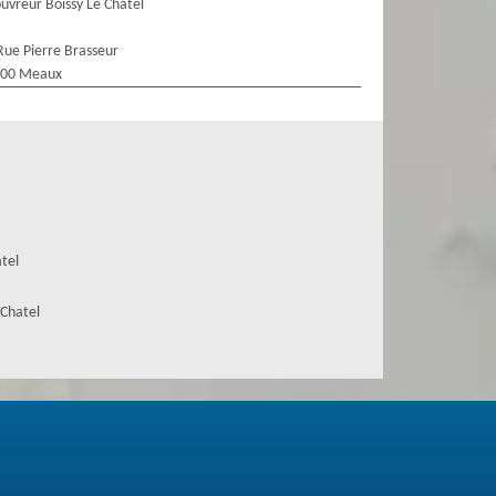
uvreur Boissy Le Chatel
Rue Pierre Brasseur
100 Meaux
atel
 Chatel