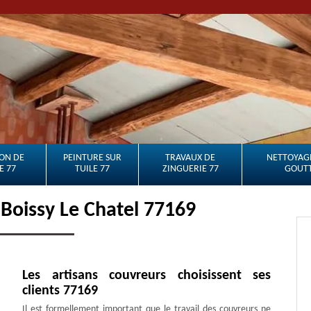
ON DE
PEINTURE SUR
TRAVAUX DE
NETTOYAGE
E 77
TUILE 77
ZINGUERIE 77
GOUTT
 Boissy Le Chatel 77169
Les artisans couvreurs choisissent ses
clients 77169
Il est formellement important que le travail des couvreurs ne