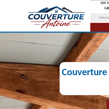
ON 
GR
Couverture 