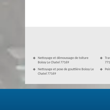
admirable et une preuve de satisfaction exemplaire.
Nettoyage et démoussage de toiture
Tra
Boissy Le Chatel 77169
771
Nettoyage et pose de gouttière Boissy Le
Pei
Chatel 77169
Un résultat sûr avec des couvreurs pro
Couverture Antoine est une entreprise très connue et tr
couvreurs professionnels qui ont l’habitude de satisfaire 
de prix. Ces couvreurs professionnels sont si compétents 
Grâce à leur savoir-faire et à leur expérience, ils sont e
quel type de toiture. Couverture Antoine est donc ap