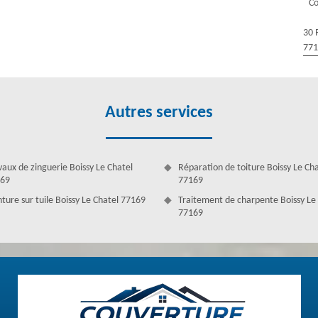
Co
30 
77
Autres services
vaux de zinguerie Boissy Le Chatel
Réparation de toiture Boissy Le Ch
69
77169
nture sur tuile Boissy Le Chatel 77169
Traitement de charpente Boissy Le
77169
fessionnels à Boissy Le Chatel
ès recommandé dans la Boissy Le Chatel, grâce à la compétence de ses
leur client en leur fournissant des services de qualité avec un minimum
qu’ils sont capables d’entretenir de votre couverture à la perfection.
n mesure d’intervenir dans toutes sortes de situations et sur n’importe
te à prendre en charge tous travaux de toiture dans le 77169, en