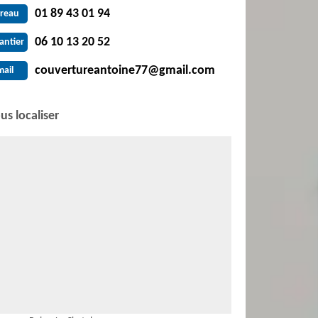
01 89 43 01 94
reau
06 10 13 20 52
antier
couvertureantoine77@gmail.com
mail
us localiser