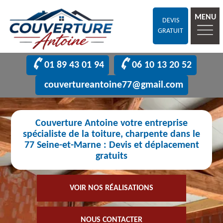
MENU
DEVIS
GRATUIT
01 89 43 01 94
06 10 13 20 52
couvertureantoine77@gmail.com
Couverture Antoine votre entreprise
spécialiste de la toiture, charpente dans le
77 Seine-et-Marne : Devis et déplacement
gratuits
VOIR NOS RÉALISATIONS
NOUS CONTACTER