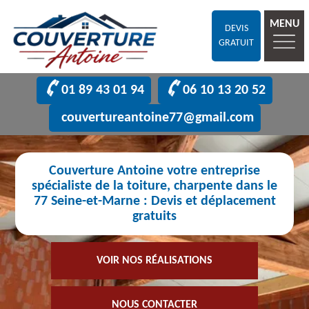
MENU
DEVIS
GRATUIT
01 89 43 01 94
06 10 13 20 52
couvertureantoine77@gmail.com
Couverture Antoine votre entreprise
spécialiste de la toiture, charpente dans le
77 Seine-et-Marne : Devis et déplacement
gratuits
VOIR NOS RÉALISATIONS
NOUS CONTACTER