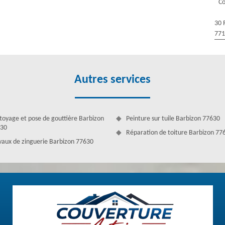
Co
ra le travail fait rapidement et qui dure. Évaluez les prestations que
essité de notre service, même pour un travail imprévu. En effet, nous
30 
77
Autres services
toyage et pose de gouttière Barbizon
Peinture sur tuile Barbizon 77630
30
Réparation de toiture Barbizon 77
vaux de zinguerie Barbizon 77630
jours connaître le tarif des interventions. En effet, pour pouvoir préparer
vreur Couverture Antoine s’assure d’offrir des prestations de qualité à
fin de pouvoir réaliser des interventions fiables, nous faisons un devis