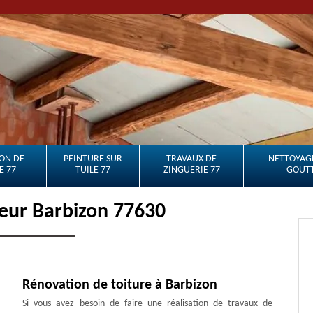
ON DE
PEINTURE SUR
TRAVAUX DE
NETTOYAGE
E 77
TUILE 77
ZINGUERIE 77
GOUTT
eur Barbizon 77630
Rénovation de toiture à Barbizon
Si vous avez besoin de faire une réalisation de travaux de