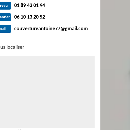
01 89 43 01 94
reau
06 10 13 20 52
antier
couvertureantoine77@gmail.com
mail
us localiser