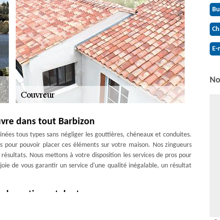
Bu
Ch
E-
No
vre dans tout Barbizon
es tous types sans négliger les gouttières, chéneaux et conduites.
s pour pouvoir placer ces éléments sur votre maison. Nos zingueurs
 résultats. Nous mettons à votre disposition les services de pros pour
joie de vous garantir un service d'une qualité inégalable, un résultat
 des artisans talentueux
vreurs experts. Ils sont chevronnés et expérimentés dans l'art de la
estent en service pour intervenir afin de ne manquer aucun projet à