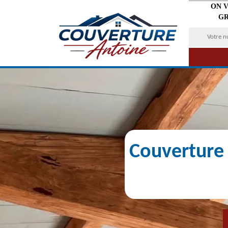
ON 
GR
Couverture 