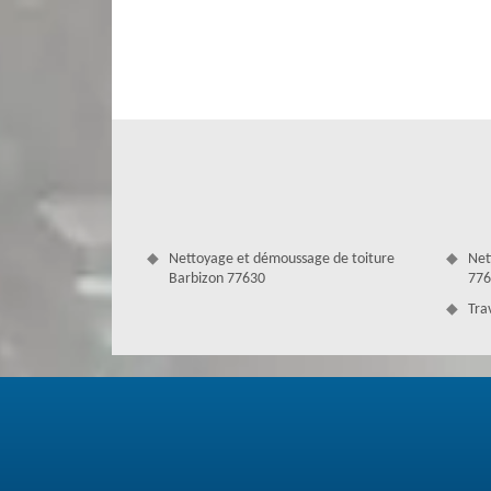
Barbizon. Faites-nous confiance, Couverture Antoine laisse
nous vous fournissons. Contactez-nous si vous avez la néc
verrons toujours ce qu'il faut effectuer pour réussir.
Nettoyage et démoussage de toiture
Net
Barbizon 77630
776
Tra
Devis gratuit couverture à Barbizon
Lorsqu’il s’agit de faire des projets de toiture, il faut tou
le budget des divers travaux à faire, notre équipe chez cou
un tarif couvreur pas cher et abordable pour tout budget. A