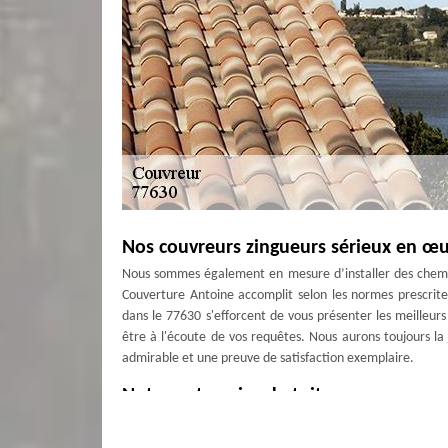
Nos couvreurs zingueurs sérieux en œu
Nous sommes également en mesure d’installer des cheminé
Couverture Antoine accomplit selon les normes prescrite
dans le 77630 s'efforcent de vous présenter les meilleurs
être à l'écoute de vos requêtes. Nous aurons toujours la 
admirable et une preuve de satisfaction exemplaire.
Notre entreprise de toiture connue par
Notre société est actuellement composée de quelques cou
toiture. Ils interviennent quand vous le souhaitez et r