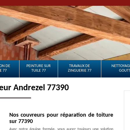
ON DE
PEINTURE SUR
TRAVAUX DE
NETTOYAGE
E 77
TUILE 77
ZINGUERIE 77
GOUTT
eur Andrezel 77390
Nos couvreurs pour réparation de toiture
sur 77390
Avec notre équipe formée, vous aurez toujours une solution