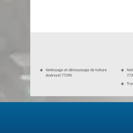
toiture. Nous faisons pour cela des interventions pour le n
etc. Pour bénéficier du devis gratuit, faites-nous parvenir
interventions selon les normes et les qualités requises.
Nettoyage et démoussage de toiture
Net
Andrezel 77390
773
Tra
Rénovation de toiture à Andrezel
Si vous avez besoin de faire une réalisation de travau
demande. Notre équipe présente en effet des interventions 
travaux pour la rénovation de toiture. En effet, lorsqu’il 