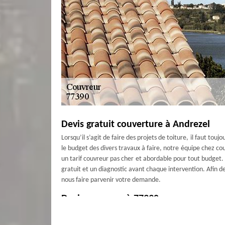
Devis gratuit couverture à Andrezel
Lorsqu’il s’agit de faire des projets de toiture, il faut tou
le budget des divers travaux à faire, notre équipe chez cou
un tarif couvreur pas cher et abordable pour tout budget. A
gratuit et un diagnostic avant chaque intervention. Afin de
nous faire parvenir votre demande.
Devis couvreur à 77390
Vous êtes à la recherche d’un devis couvreur pour le tarif
répondre à toutes demandes. En effet, il s’agit pour nous 