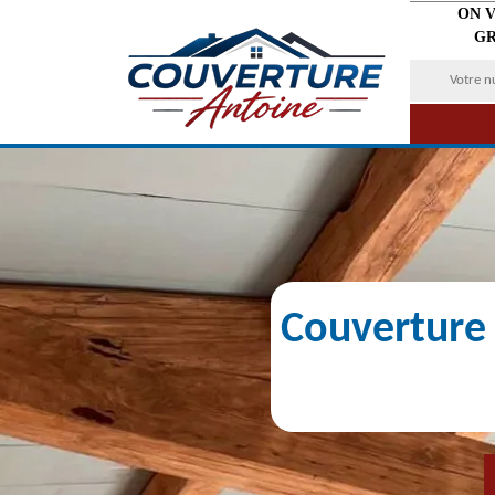
ON 
GR
Couverture 