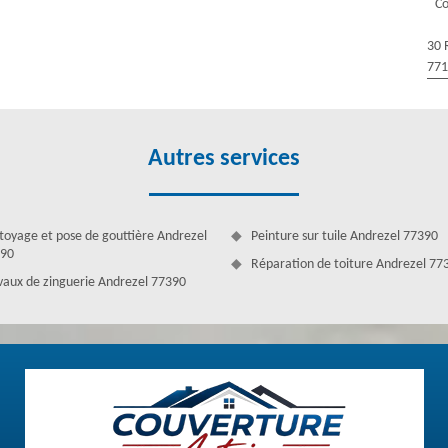
Co
ettoyage de toiture, la réparation de toiture, la rénovation de toiture,
 votre demande. En activité depuis plusieurs années, nous réalisons des
30 
77
Autres services
toyage et pose de gouttière Andrezel
Peinture sur tuile Andrezel 77390
90
Réparation de toiture Andrezel 77
vaux de zinguerie Andrezel 77390
x de toiture, couvreur Couverture Antoine est au service de toute
de qualité qui assure l’étanchéité du toit. Pour cela, nous faisons des
s’agit de réaliser des travaux de toit, il faut faire appel à l’aide des