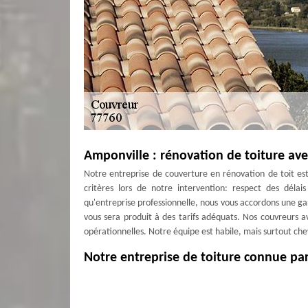
Amponville : rénovation de toiture av
Notre entreprise de couverture en rénovation de toit es
critères lors de notre intervention: respect des délais
qu'entreprise professionnelle, nous vous accordons une gara
vous sera produit à des tarifs adéquats. Nos couvreurs a
opérationnelles. Notre équipe est habile, mais surtout c
Notre entreprise de toiture connue par
Notre société est actuellement composée de quelques cou
toiture. Ils interviennent quand vous le souhaitez et r
Amponville. Faites-nous confiance, Couverture Antoine laiss