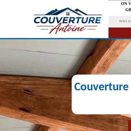
ON 
GR
Couverture 