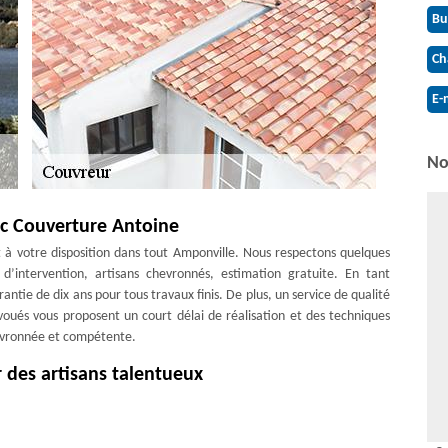
Bu
Ch
E-
No
ec Couverture Antoine
t à votre disposition dans tout Amponville. Nous respectons quelques
 d’intervention, artisans chevronnés, estimation gratuite. En tant
ntie de dix ans pour tous travaux finis. De plus, un service de qualité
voués vous proposent un court délai de réalisation et des techniques
hevronnée et compétente.
 des artisans talentueux
vreurs experts. Ils sont chevronnés et expérimentés dans l'art de la
estent en service pour intervenir afin de ne manquer aucun projet à
era le travail fait rapidement et qui dure. Évaluez les prestations que