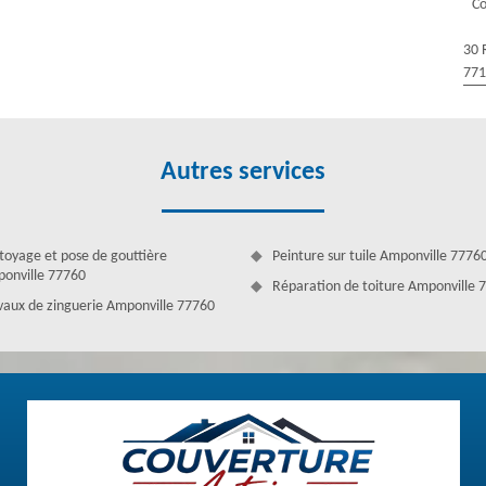
Co
essité de notre service, même pour un travail imprévu. En effet, nous
30 
77
Autres services
toyage et pose de gouttière
Peinture sur tuile Amponville 7776
onville 77760
Réparation de toiture Amponville 
vaux de zinguerie Amponville 77760
fessionnels à Amponville
très recommandé dans la Amponville, grâce à la compétence de ses
leur client en leur fournissant des services de qualité avec un minimum
qu’ils sont capables d’entretenir de votre couverture à la perfection.
n mesure d’intervenir dans toutes sortes de situations et sur n’importe