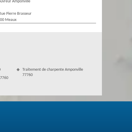
uvreur Amponville
Rue Pierre Brasseur
100 Meaux
0
Traitement de charpente Amponville
77760
77760