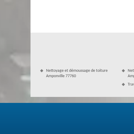
nous vous fournissons. Contactez-nous si vous avez la néc
verrons toujours ce qu'il faut effectuer pour réussir.
Nettoyage et démoussage de toiture
Net
Amponville 77760
Amp
Tra
Un résultat sûr avec des couvreurs pro
Couverture Antoine est une entreprise très connue et 
couvreurs professionnels qui ont l’habitude de satisfaire 
de prix. Ces couvreurs professionnels sont si compétents 
Grâce à leur savoir-faire et à leur expérience, ils sont e