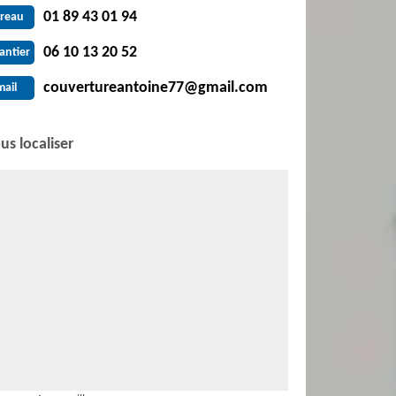
01 89 43 01 94
reau
06 10 13 20 52
antier
couvertureantoine77@gmail.com
mail
us localiser