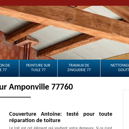
ON DE
PEINTURE SUR
TRAVAUX DE
NETTOYAGE
E 77
TUILE 77
ZINGUERIE 77
GOUTT
ur Amponville 77760
Couverture Antoine: testé pour toute
réparation de toiture
Le toit est cet élément qui soutient votre demeure. Si ce n'est